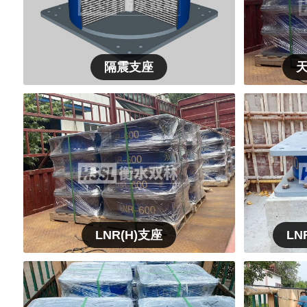
隔震支座
天
LNR(H)支座
LN