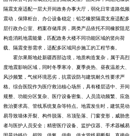
隔震支座适配一层大开间政务办事大厅，弱化日常道路低频
震动，保障柜台、办公设备稳定；铅芯橡胶隔震支座适配多
层行政办公室、档案存储库房，两类产品依托不同橡胶阻尼
构造消耗地震能量，匹配政务大楼不同功能区域的竖向荷
载、隔震变形需求，适配多区域同步施工的工程节奏。
霍尔果斯地处新疆西部边境，地质构造复杂，属于高烈
度地震影响区域，同时冬季寒冷、夏季炎热、昼夜温差大、
风沙频繁，气候环境恶劣，抗震设防与建筑耐久性要求严
格。综合医院作为医疗救治核心场所，具有楼层适中、开间
规整、功能分区复杂、医疗设备密集、人员流动频繁、应急
救治要求高、管线系统复杂等特点。地震发生时，建筑晃动
易导致墙体开裂、构件脱落、吊顶坠落、门窗变形，威胁患
者与医护人员安全；精密医疗设备、监护仪器、手术器械易
因晃动移位、损毁，供氧、供电、供水管线易断裂，直接中