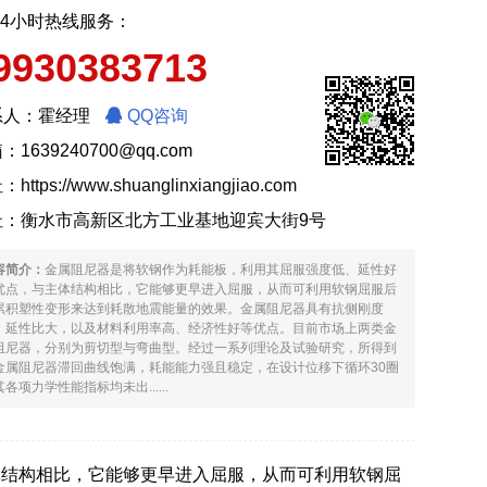
24小时热线服务：
9930383713
系人：霍经理
QQ咨询
：1639240700@qq.com
址：
https://www.shuanglinxiangjiao.com
址：衡水市高新区北方工业基地迎宾大街9号
容简介：
金属阻尼器是将软钢作为耗能板，利用其屈服强度低、延性好
优点，与主体结构相比，它能够更早进入屈服，从而可利用软钢屈服后
累积塑性变形来达到耗散地震能量的效果。金属阻尼器具有抗侧刚度
、延性比大，以及材料利用率高、经济性好等优点。目前市场上两类金
阻尼器，分别为剪切型与弯曲型。经过一系列理论及试验研究，所得到
金属阻尼器滞回曲线饱满，耗能能力强且稳定，在设计位移下循环30圈
各项力学性能指标均未出......
体结构相比，它能够更早进入屈服，从而可利用软钢屈