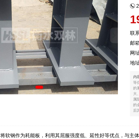
1
联
邮箱
网
地
内
等
的
大
属
的
后其
是将软钢作为耗能板，利用其屈服强度低、延性好等优点，与主