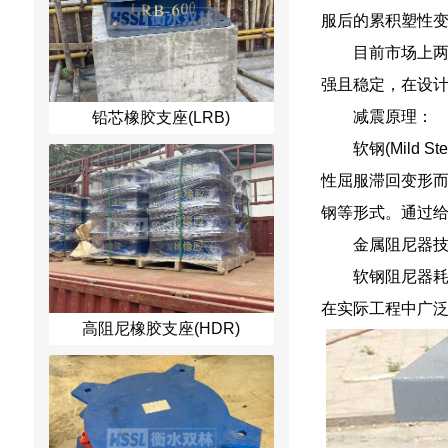
服后的累积塑性
目前市场上
强且稳定，在设计
减震原理：
铅芯橡胶支座(LRB)
软钢(Mil
性屈服滞回变形
钢等形式。通过给
金属阻尼器
软钢阻尼器
在实际工程中广
高阻尼橡胶支座(HDR)