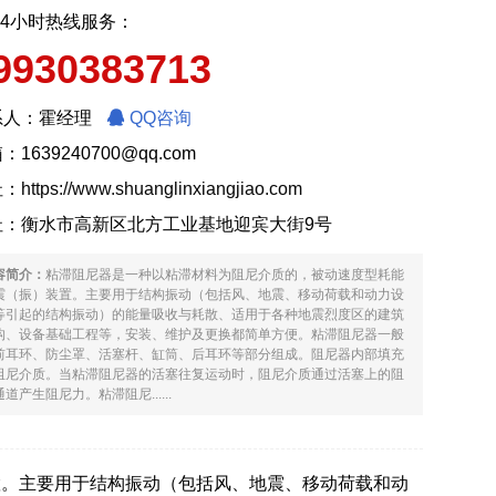
24小时热线服务：
9930383713
系人：霍经理
QQ咨询
：1639240700@qq.com
址：
https://www.shuanglinxiangjiao.com
址：衡水市高新区北方工业基地迎宾大街9号
容简介：
粘滞阻尼器是一种以粘滞材料为阻尼介质的，被动速度型耗能
震（振）装置。主要用于结构振动（包括风、地震、移动荷载和动力设
等引起的结构振动）的能量吸收与耗散、适用于各种地震烈度区的建筑
构、设备基础工程等，安装、维护及更换都简单方便。粘滞阻尼器一般
前耳环、防尘罩、活塞杆、缸筒、后耳环等部分组成。阻尼器内部填充
阻尼介质。当粘滞阻尼器的活塞往复运动时，阻尼介质通过活塞上的阻
道产生阻尼力。粘滞阻尼......
置。主要用于结构振动（包括风、地震、移动荷载和动