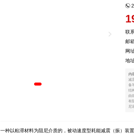
1
联
邮箱
网
地
内
减
备
结
由
有
尼通
是一种以粘滞材料为阻尼介质的，被动速度型耗能减震（振）装