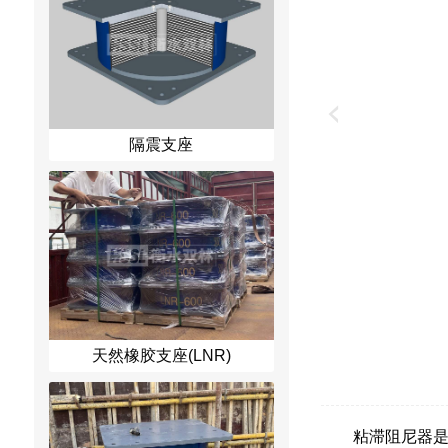
隔震支座
天然橡胶支座(LNR)
粘滞阻尼器