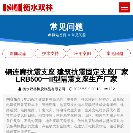
常见问题
网站首页
常见问题
新闻动态
技术支持
应用案例
常见问题
钢连廊抗震支座 建筑抗震固定支座厂家
LRB500一II型隔震支座生产厂家
衡水双林橡胶制品有限公司
2026/6/9 9:30:18
112
内容简介：
电力配套建筑具有高危性、重要性、持续性运行的特点。高压配
电建筑设备荷载集中、管线密集，地震引发的结构晃动易造成设备倾倒、线
路断裂、电路短路，引发火灾、停电等次生灾害；室外变电站多露天布置，
常年经受风吹日晒、雨雪侵蚀，构件易老化锈蚀；山区、郊外电力用房地基
条件复杂，不均匀沉降、地质扰动问题频发。传统抗震结构难以抵御震动与
设备共振叠加的危害，存在极大安全隐患。在建筑工程抗震领域，铅芯橡胶
隔震支座凭借其......