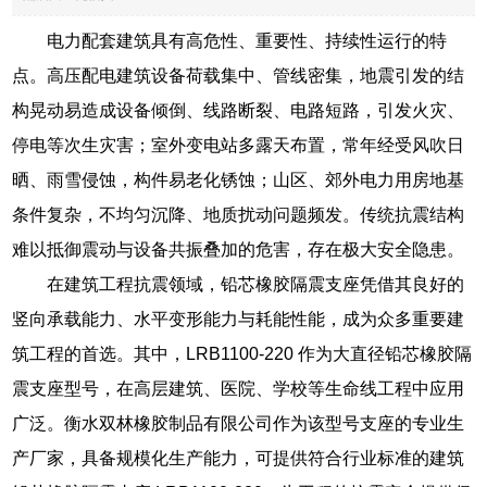
电力配套建筑具有高危性、重要性、持续性运行的特
点。高压配电建筑设备荷载集中、管线密集，地震引发的结
构晃动易造成设备倾倒、线路断裂、电路短路，引发火灾、
停电等次生灾害；室外变电站多露天布置，常年经受风吹日
晒、雨雪侵蚀，构件易老化锈蚀；山区、郊外电力用房地基
条件复杂，不均匀沉降、地质扰动问题频发。传统抗震结构
难以抵御震动与设备共振叠加的危害，存在极大安全隐患。
在建筑工程抗震领域，铅芯橡胶隔震支座凭借其良好的
竖向承载能力、水平变形能力与耗能性能，成为众多重要建
筑工程的首选。其中，LRB1100-220 作为大直径铅芯橡胶隔
震支座型号，在高层建筑、医院、学校等生命线工程中应用
广泛。衡水双林橡胶制品有限公司作为该型号支座的专业生
产厂家，具备规模化生产能力，可提供符合行业标准的建筑