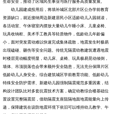
生命安全，推动了区域民生事业与医疗服务高质量发展。
幼儿园建成投用后，将填补城区北部片区公办学前教育
资源缺口，就近接纳周边新建居民小区适龄幼儿入园就读，
各活动室、午休寝室内摆放大量幼儿午睡小床、儿童桌椅、
玩具收纳柜、美术手工教具等轻质物件，低龄幼儿年龄偏
小，面对突发震动难以快速完成集体疏散，地震发生时极易
出现磕碰、砸伤等安全问题。传统无隔震幼教建筑遭遇地震
时楼层晃动幅度明显，幼儿床、桌椅、玩具极易晃动倾倒，
墙体、吊顶脱落也会带来额外安全隐患，无法充分保障片区
低龄幼儿人身安全。综合建筑城区学前教育功能、低龄幼儿
特殊安全防护需求、新建幼儿园强制隔震规范多重因素，结
构设计团队比对多套抗震技术方案，确定幼教综合楼基础位
置设置完整隔震层，借助隔震支座阻隔地面地震能量向上传
递，保障建筑在设防地震环境下依旧可以维持幼儿教学、午