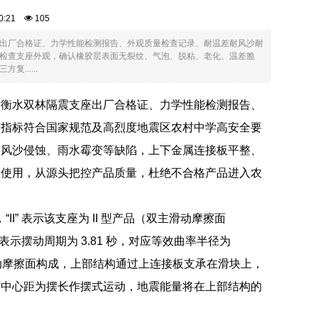
:30:21
105
出厂合格证、力学性能检测报告、外观质量检查记录、耐温差耐风沙耐
检查支座外观，确认橡胶层表面无裂纹、气泡、脱粘、老化、温差脆
.....
对衡水双林隔震支座出厂合格证、力学性能检测报告、
项指标符合国家规范及高烈度地震区农村中学高安全要
、风沙侵蚀、雨水霉变等缺陷，上下金属连接板平整、
入使用，从源头把控产品质量，杜绝不合格产品进入农
座，“II” 表示该支座为 II 型产品（双主滑动摩擦面
81” 表示摆动周期为 3.81 秒，对应等效曲率半径为
滑动摩擦面构成，上部结构通过上连接板支承在滑块上，
面中心距为摆长作摆式运动，地震能量将在上部结构的