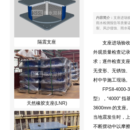
内容简介：
支座进场
雨水检测报告等质量
裂、风沙侵蚀、雨水霉
隔震支座
支座进场验
外观质量检查记
求；逐件检查支
无变形、无锈蚀
村中学施工现场
FPSII-40
型），“4000” 
天然橡胶支座(LNR)
3600mm 的
当地震发生时，
不断摆动中以摩