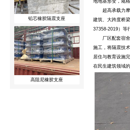
地地基形变，规
超高承载力摩
铅芯橡胶隔震支座
建筑、大跨度桥梁等
37358-2019
厂区配套宿
施工，将隔震技
居住与教育设施
在民生建筑领域
高阻尼橡胶支座