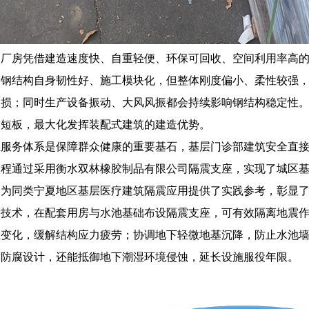
构厂房凭借建造速度快、自重轻便、环保可回收、空间利用率高
。钢结构自身韧性好、施工模块化，但整体刚度偏小、柔性较强
受损；同时生产设备振动、大风风振都会持续影响钢结构稳定性
震短板，最大化发挥装配式建筑的建造优势。
生服务体系是保障群众健康的重要基石，基层门诊部建筑安全直
工程通过采用衡水双林橡胶制品有限公司隔震支座，实现了城区
，为同类宁夏地区基层医疗建筑隔震应用提供了实践参考，彰显
震技术，在配套用房与水池基础布设隔震支座，可有效隔离地震
载变化，缓解结构应力疲劳；协调地下轻微地基沉降，防止水池
封防腐设计，还能抵御地下潮湿环境侵蚀，延长设施服役年限。