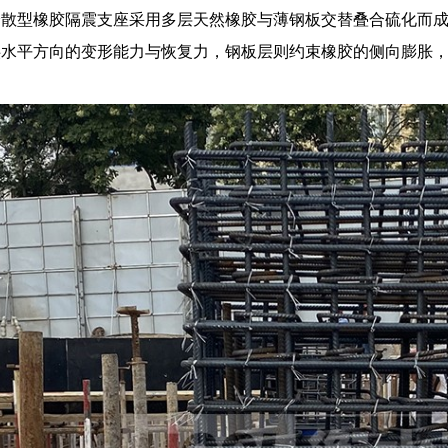
分散型橡胶隔震支座采用多层天然橡胶与薄钢板交替叠合硫化而
供水平方向的变形能力与恢复力，钢板层则约束橡胶的侧向膨胀