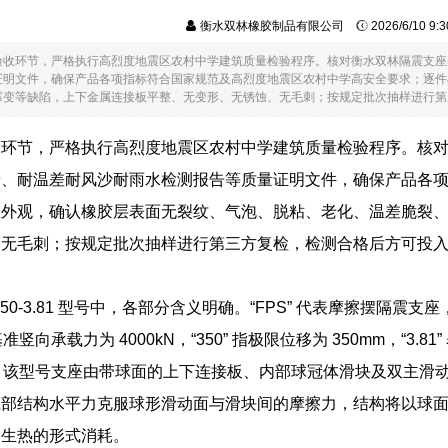
衡水双林橡胶制品有限公司
2026/6/10 9
验收环节，严格执行高烈度地震区农村中学建筑质量检验程序。核对衡水双林隔震支座
证明文件，确保产品各项指标符合国家规范及高烈度地震区农村中学高安全要求；逐件
变等缺陷，上下金属连接板平整、无变形、无锈蚀、无毛刺；按规定批次抽样进行第三方复.
收环节，严格执行高烈度地震区农村中学建筑质量检验程序。核
录、耐温差耐风沙耐雨水检测报告等质量证明文件，确保产品各
座外观，确认橡胶层表面无裂纹、气泡、脱粘、老化、温差脆裂
、无毛刺；按规定批次抽样进行第三方复检，检测合格后方可投
。
00-350-3.81 型号中，各部分含义明确。“FPS” 代表摩擦摆隔震支
指基准竖向承载力为 4000kN，“350” 指极限位移为 350mm，“3.
支座。该型号支座由带球面的上下连接板、内部球冠体滑块及双主
上部结构水平力克服球形滑动面与滑块间的摩擦力，结构将以球
擦生热的形式消耗。