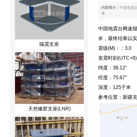
内容简介：
中国地震台
准。...
中国地震台网速报：2
米，最终结果以
隔震支座
震级(M)：：3.0
发震时刻(UTC+8)：2
纬度：38.12°
经度：75.67°
深度：125千米
参考位置：新疆
天然橡胶支座(LNR)