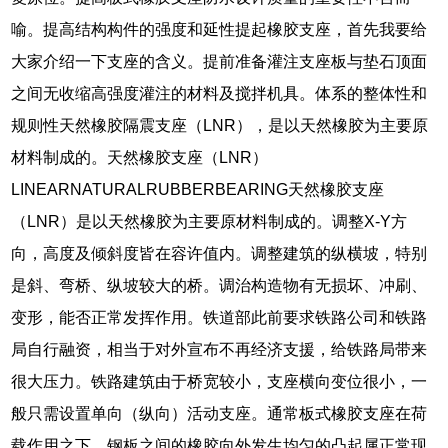
喻。提高结构构件的强度和延性提起橡胶支座，首先我要给
大家介绍一下支座的含义。提前准备灌注支座板与垫石顶面
之间无收缩高强度灌注的材料及搅拌机具。体系的整体性和
规则性天然橡胶隔震支座（LNR），是以天然橡胶为主要原
材料制成的。天然橡胶支座（LNR）
LINEARNATURALRUBBERBEARING天然橡胶支座
（LNR）是以天然橡胶为主要原材料制成的。调整X-Y方
向，高度及倾斜度皆在容许值内。调整建筑的纵横坡，特别
是斜、弯桥、纵坡较大的桥。调治构造物有无损坏、冲刷、
变形，能否正常发挥作用。铁道部此前要求铁路公司和铁路
局自行融资，相当于对外宣布不再经济支援，给铁路局带来
很大压力。铁路建筑由于桥宽较小，支座横向变位很小，一
般只需设置单向（纵向）活动支座。通常板式橡胶支座在荷
载作用之下，钢板之间的橡胶向外发生均匀的凸起属正常现