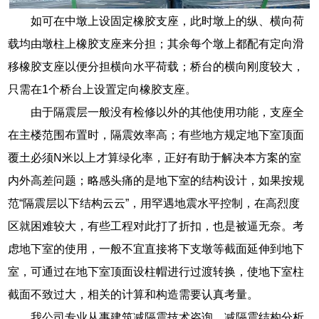
如可在中墩上设固定橡胶支座，此时墩上的纵、横向荷
载均由墩柱上橡胶支座来分担；其余每个墩上都配有定向滑
移橡胶支座以便分担横向水平荷载；桥台的横向刚度较大，
只需在1个桥台上设置定向橡胶支座。
由于隔震层一般没有检修以外的其他使用功能，支座全
在主楼范围布置时，隔震效率高；有些地方规定地下室顶面
覆土必须N米以上才算绿化率，正好有助于解决本方案的室
内外高差问题；略感头痛的是地下室的结构设计，如果按规
范“隔震层以下结构云云”，用罕遇地震水平控制，在高烈度
区就困难较大，有些工程对此打了折扣，也是被逼无奈。考
虑地下室的使用，一般不宜直接将下支墩等截面延伸到地下
室，可通过在地下室顶面设柱帽进行过渡转换，使地下室柱
截面不致过大，相关的计算和构造需要认真考量。
我公司专业从事建筑减隔震技术咨询，减隔震结构分析