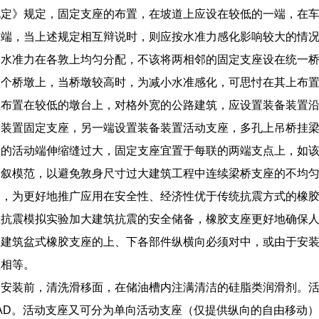
规定》规定，固定支座的布置，在坡道上应设在较低的一端，在
前端，当上述规定相互辩说时，则应按水准力感化影响较大的情
向水准力在各敦上均匀分配，不该将两相邻的固定支座设在统一
一个桥墩上，当桥墩较高时，为减小水准感化，可思忖在其上布
座布置在较低的墩台上，对格外宽的公路建筑，应设置装备装置
备装置固定支座，另一端设置装备装置活动支座，多孔上吊桥挂
梁的活动端伸缩缝过大，固定支座宜置于每联的两端支点上，如
倒叙模范，以避免敦身尺寸过大建筑工程中连续梁桥支座的不均
为，为更好地推广应用在安全性、经济性优于传统抗震方式的橡
座抗震模拟实验加大建筑抗震的安全储备，橡胶支座更好地确保
路建筑盆式橡胶支座的上、下各部件纵横向必须对中，或由于安
值相等。
换安装前，清洗滑移面，在储油槽内注满清洁的硅脂类润滑剂。
RAD。活动支座又可分为单向活动支座（仅提供纵向的自由移动