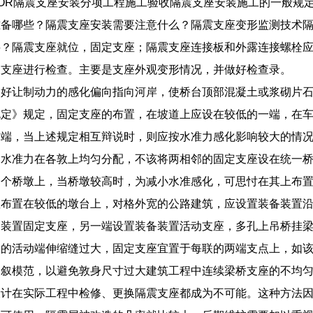
SOLATOR隔震支座安装分项工程施工验收隔震支座安装施工的一
准备哪些？隔震支座安装需要注意什么？隔震支座变形监测技术
料？隔震支座就位，固定支座；隔震支座连接板和外露连接螺栓
震支座进行检查。主要是支座外观变形情况，并做好检查录。
，好让制动力的感化偏向指向河岸，使桥台顶部混凝土或浆砌片
规定》规定，固定支座的布置，在坡道上应设在较低的一端，在
前端，当上述规定相互辩说时，则应按水准力感化影响较大的情
向水准力在各敦上均匀分配，不该将两相邻的固定支座设在统一
一个桥墩上，当桥墩较高时，为减小水准感化，可思忖在其上布
座布置在较低的墩台上，对格外宽的公路建筑，应设置装备装置
备装置固定支座，另一端设置装备装置活动支座，多孔上吊桥挂
梁的活动端伸缩缝过大，固定支座宜置于每联的两端支点上，如
倒叙模范，以避免敦身尺寸过大建筑工程中连续梁桥支座的不均
设计在实际工程中检修、更换隔震支座都成为不可能。这种方法