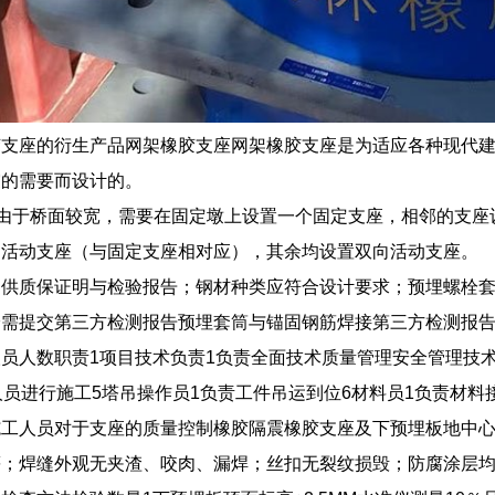
胶支座的衍生产品网架橡胶支座网架橡胶支座是为适应各种现代
震的需要而设计的。
桥由于桥面较宽，需要在固定墩上设置一个固定支座，相邻的支座
向活动支座（与固定支座相对应），其余均设置双向活动支座。
提供质保证明与检验报告；钢材种类应符合设计要求；预埋螺栓
栓需提交第三方检测报告预埋套筒与锚固钢筋焊接第三方检测报
员人数职责1项目技术负责1负责全面技术质量管理安全管理技术
人员进行施工5塔吊操作员1负责工件吊运到位6材料员1负责材料
施工人员对于支座的质量控制橡胶隔震橡胶支座及下预埋板地中
；焊缝外观无夹渣、咬肉、漏焊；丝扣无裂纹损毁；防腐涂层均