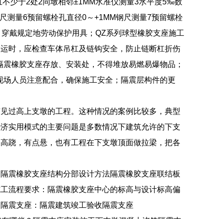
不少于2处2同墩相邻±1MM水准仪测量3水平度5‰数
尺测量6预留螺栓孔直径0～+1MM钢尺测量7预留螺栓
，穿戴规定地劳动保护用具；QZ系列球型橡胶支座施工
吊运时，应检查车体吊杠及链钩安全，防止链断杠折伤
隔震橡胶支座存放、安装处，不得堆放易燃易爆物品；
现场人员注意配合，确保施工安全；隔震层构件的更
有见过高上支墩的工程。这种情况的案例比较多，典型
经济实用模式的主要问题是多数情况下建筑允许的下支
踩高跷，有点悬，也有工程在下支墩顶面做拉梁，把各
。
护隔震橡胶支座结构分部设计方法隔震橡胶支座联结板
施工流程要求：隔震橡胶支座中心的标高与设计标高偏
M。隔震支座：隔震建筑竣工验收隔震支座