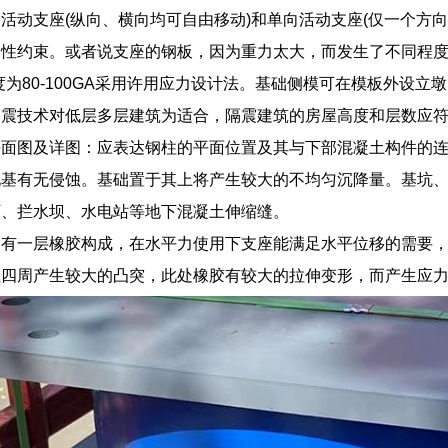
活动支座(纵向、横向均可自由移动)和单向活动支座(仅一个方
性约束。或者说支座的钢板，因为重力太大，而发生了不同程度
度为80-100GA采用许用应力设计法。基础侧模可在模板外设
隔震技术对低层多层建筑为适合，隔震建筑的房屋高度和层数应
平面图及详图：应表达钢柱的平面位置及其与下部混凝土构件的
地基有无侵蚀。基础置于其上将产生较大的不均匀沉降量。基坑
厂、拦水坝、水电站等地下混凝土伸缩缝。
只有一层橡胶构成，在水平力使用下支座能满足水平位移的需要，
在四周产生较大的凸突，此处橡胶有较大的拉伸变形，而产生应