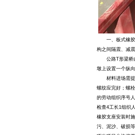
一、板式橡
构之间隔震、减
公路T形梁
墩上设置一个纵
材料进场需
螺纹应完好；螺
的劳动组织序号人
检查4工长1组织
橡胶支座安装时
污、泥沙、破损等