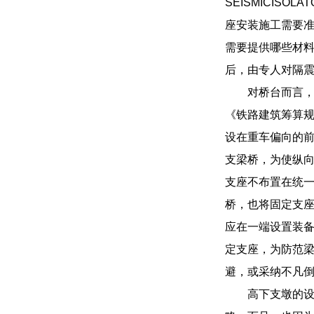
SEISMICI
座安装施工需要
需要提供哪些材
后，由专人对隔
对桥台而言
《铁路建筑筹算
设在重车偏向的
支梁桥，为使纵
支座不布置在统
桥，也将固定支
应在一端设置装
定支座，为防范
避，或采纳不凡
高下支墩的