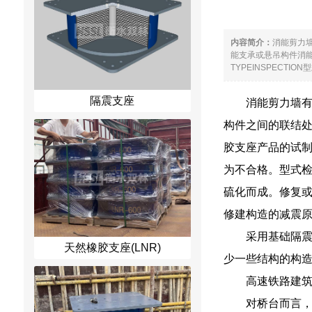
内容简介：
消能剪力
能支承或悬吊构件消
TYPEINSPECT
隔震支座
消能剪力墙
构件之间的联结
胶支座产品的试制
为不合格。型式检
硫化而成。修复
修建构造的减震
采用基础隔
天然橡胶支座(LNR)
少一些结构的构
高速铁路建
对桥台而言