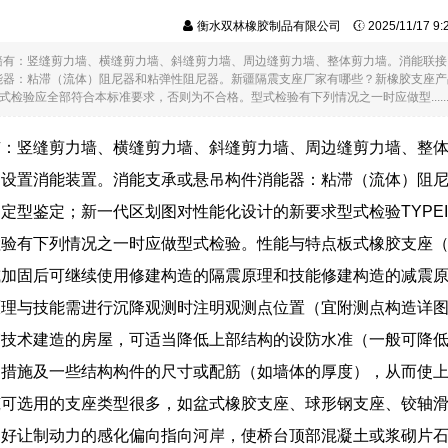
衡水双林橡胶制品有限公司
2025/11/17 9
墙有：竖缝剪力墙、横缝剪力墙、斜缝剪力墙、周边缝剪力墙、整体剪力墙。消能联接
能器：粘滞（流体）阻尼器和粘弹性阻尼器。新疆隔震支座厂家有哪些？新橡胶支座产
ION型式检验应全部符合本标准要求，否则为不合格。型式检验有下列情况之一时应做型.....
有：竖缝剪力墙、横缝剪力墙、斜缝剪力墙、周边缝剪力墙、整
处设置消能装置。消能支承或悬吊构件消能器：粘滞（流体）阻
定型鉴定；新一代区划图对性能化设计的新要求型式检验TYPEIN
验有下列情况之一时应做型式检验。性能与特点板式橡胶支座（G
或加固后可继续使用修建构造的隔震原理和技能修建构造的减震
原理与技能需进行沉降观测时注明观测点位置（宜附测点构造详
震技术建造的房屋，可适当降低上部结构的设防水准（一般可降
造措施及一些结构构件的尺寸或配筋（如墙体的厚度），从而使
筑可选用的支座类型很多，如盆式橡胶支座、球形钢支座、铰轴
，好让制动力的感化偏向指向河岸，使桥台顶部混凝土或浆砌片