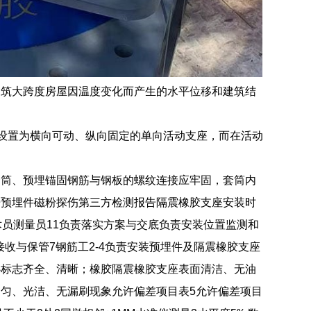
建筑大跨度房屋因温度变化而产生的水平位移和建筑结
设置为横向可动、纵向固定的单向活动支座，而在活动
套筒、预埋锚固钢筋与钢板的螺纹连接应牢固，套筒内
告预埋件磁粉探伤第三方检测报告隔震橡胶支座安装时
员测量员11负责落实方案与交底负责安装位置监测和
接收与保管7钢筋工2-4负责安装预埋件及隔震橡胶支座
心标志齐全、清晰；橡胶隔震橡胶支座表面清洁、无油
匀、光洁、无漏刷现象允许偏差项目表5允许偏差项目