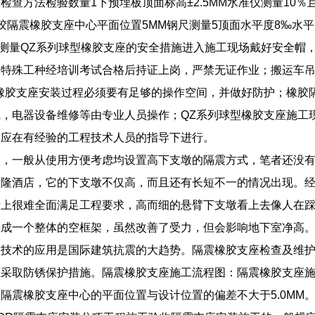
检查方法检验数量1下预埋板顶面标高±2.5MM水准仪测量10％且
胶隔震橡胶支座中心平面位置5MM钢尺测量5顶面水平度8‰水平
尺测量QZ系列球型橡胶支座的安全措施进入施工现场戴好安全帽
各特殊工种经培训考试合格后持证上岗，严禁无证作业；搬运车
橡胶支座安装过程必须要有足够的操作空间，并做好防护；橡胶
，电器设备维修等由专业人员操作；QZ系列球型橡胶支座施工
，应在有经验的工程技术人员的指导下进行。
高，一般从使用方便考虑均设置高下支墩的隔震方式，笔者还没
泰隆酒店，它的下支墩不仅高，而且还有长短不一的情况出现。
际上很难全面满足工程要求，高而细的悬臂下支墩看上去像人在
接成一个整体的空框架，虽然改善了受力，但会影响地下室净高
座技术的应用是国际建筑抗震的大趋势。隔震橡胶支座检查及维
应采取防锈保护措施。隔震橡胶支座施工流程图：隔震橡胶支座
M。隔震橡胶支座中心的平面位置与设计位置的偏差不大于5.0M