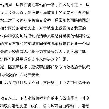
车站四周，应设在凑近车站的一端，在区间平道上，应
况设置装备装置，即应先不满坡道上的紧要对于多跨简
桥墩上对于公路的多跨简支梁桥，通常相邻两跨的固定
置相邻两跨的活动支座，对于坡道上设置装备装置的
沿纵向和横向均能挪动的活动支座悬臂梁桥的锚固跨也
梁的支座布置和简支梁雷同连气儿梁桥每联只要一个固
该处敦身较高或因地基受力前提等起因，则应思忖规
匀沉降可以采用调高支座来解决这个问题。
胶减、隔震新技术，建议职能部门采取有效措施予以积
人民群众的生命财产安全。
装时温度与设计温度不同，支座纵向上下各部件错开的
活动支座上、下支座板顺桥方向的中心线应重合，其交
）和双向活动支座（纵向、横向均可自由移动）。活动