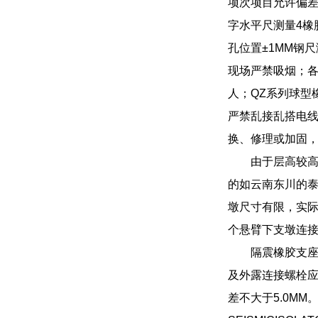
项次项目允许偏差
字水平尺测量4橡
孔位置±1MM钢
现场严禁吸烟；
人；QZ系列球型
严禁乱接乱搭电线
换、修理或加固
由于层高较
的如云南东川的
墩尺寸有限，实
个悬臂下支墩连
隔震橡胶支
及外露连接螺栓
差不大于5.0M