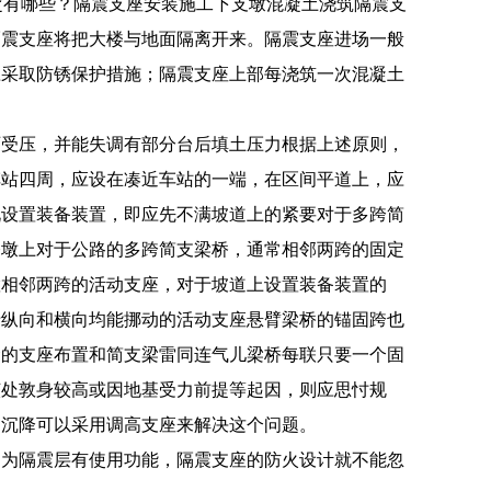
般规定有哪些？隔震支座安装施工下支墩混凝土浇筑隔震支
隔震支座将把大楼与地面隔离开来。隔震支座进场一般
应采取防锈保护措施；隔震支座上部每浇筑一次混凝土
石受压，并能失调有部分台后填土压力根据上述原则，
车站四周，应设在凑近车站的一端，在区间平道上，应
况设置装备装置，即应先不满坡道上的紧要对于多跨简
桥墩上对于公路的多跨简支梁桥，通常相邻两跨的固定
置相邻两跨的活动支座，对于坡道上设置装备装置的
沿纵向和横向均能挪动的活动支座悬臂梁桥的锚固跨也
梁的支座布置和简支梁雷同连气儿梁桥每联只要一个固
该处敦身较高或因地基受力前提等起因，则应思忖规
匀沉降可以采用调高支座来解决这个问题。
因为隔震层有使用功能，隔震支座的防火设计就不能忽