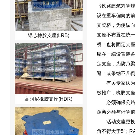
《铁路建筑筹算
设在重车偏向的
支梁桥，为使纵
支座不布置在统
铅芯橡胶支座(LRB)
桥，也将固定支
应在一端设置装
定支座，为防范
避，或采纳不凡
有关专家认
极推广，橡胶支
高阻尼橡胶支座(HDR)
必须确保公
距离必须与计算
活动支座更
角不得大于5′；