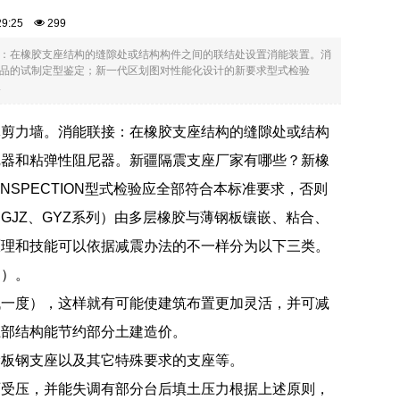
:29:25
299
：在橡胶支座结构的缝隙处或结构构件之间的联结处设置消能装置。消
品的试制定型鉴定；新一代区划图对性能化设计的新要求型式检验
.
体剪力墙。消能联接：在橡胶支座结构的缝隙处或结构
尼器和粘弹性阻尼器。新疆隔震支座厂家有哪些？新橡
SPECTION型式检验应全部符合本标准要求，否则
JZ、GYZ系列）由多层橡胶与薄钢板镶嵌、粘合、
原理和技能可以依据减震办法的不一样分为以下三类。
图）。
低一度），这样就有可能使建筑布置更加灵活，并可减
上部结构能节约部分土建造价。
滑板钢支座以及其它特殊要求的支座等。
石受压，并能失调有部分台后填土压力根据上述原则，