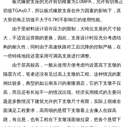
板式橡胶支座的允许剪切模量为1.0MPA，允许剪切角正
切值TGA≤0.7，所以板式橡胶支座在外力因素的影响下，其
大剪切角正切值不大于0.7时不影响它的使用性能。
由于受材料设计容许应力的限制，大吨位支座的尺寸较
大，不适宜运营期的更换，因此，支座设计时应充分考虑结
构的耐久性；同时由于高速铁路对工后沉降的控制严格，在
一些特殊地段还需采用可调高支座进行调整。
由于层高较高，一般从使用方便考虑均设置高下支墩的
隔震方式，笔者还没有见过高上支墩的工程。这种情况的案
例比较多，典型的如云南东川的泰隆酒店，它的下支墩不仅
高，而且还有长短不一的情况出现。经济实用模式的主要问
题是多数情况下建筑允许的下支墩尺寸有限，实际上很难全
面满足工程要求，高而细的悬臂下支墩看上去像人在踩高
跷，有点悬，也有工程在下支墩顶面做拉梁，把各个悬臂下