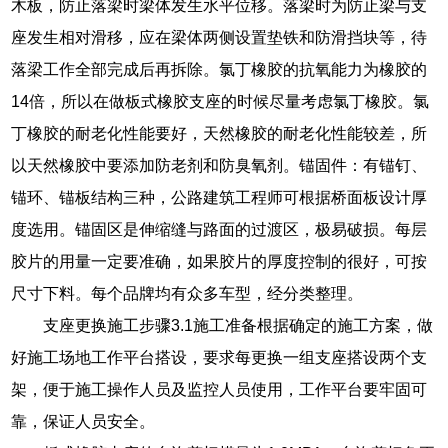
木板，防止落梁时梁体发生水平位移。落梁时为防止梁与支
座发生相对滑移，应在梁体两侧设置垫铁和防滑挡块等，待
落梁工作全部完成后再拆除。氯丁橡胶的抗氧能力为橡胶的
14倍，所以在做板式橡胶支座的时候尽量考虑氯丁橡胶。氯
丁橡胶的耐老化性能要好，天然橡胶的耐老化性能较差，所
以天然橡胶中要添加防老剂和防臭氧剂。锚固件：有锚钉、
锚环、锚板结构三种，公路建筑工程师可根据桥面板设计厚
度选用。锚固区是伸缩缝与路面的过渡区，极易破损。每层
胶片的用量一定要准确，如果胶片的厚度控制的很好，可按
尺寸下料。每个品牌均有众多车型，经分类整理。
支座更换施工步骤3.1施工准备根据确定的施工方案，做
好施工场地工作平台搭设，要求每更换一组支座搭设两个支
架，便于施工操作人员及监控人员使用，工作平台要牢固可
靠，保证人员安全。