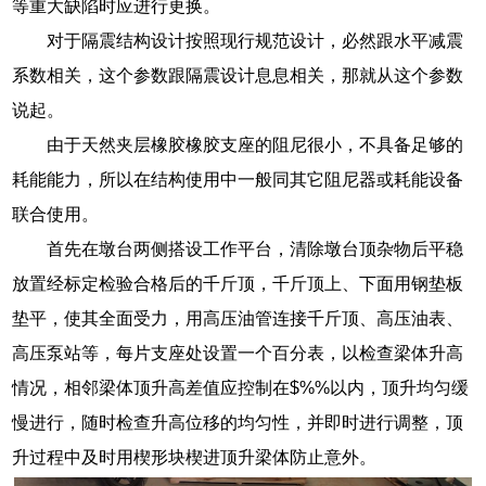
等重大缺陷时应进行更换。
对于隔震结构设计按照现行规范设计，必然跟水平减震
系数相关，这个参数跟隔震设计息息相关，那就从这个参数
说起。
由于天然夹层橡胶橡胶支座的阻尼很小，不具备足够的
耗能能力，所以在结构使用中一般同其它阻尼器或耗能设备
联合使用。
首先在墩台两侧搭设工作平台，清除墩台顶杂物后平稳
放置经标定检验合格后的千斤顶，千斤顶上、下面用钢垫板
垫平，使其全面受力，用高压油管连接千斤顶、高压油表、
高压泵站等，每片支座处设置一个百分表，以检查梁体升高
情况，相邻梁体顶升高差值应控制在$%%以内，顶升均匀缓
慢进行，随时检查升高位移的均匀性，并即时进行调整，顶
升过程中及时用楔形块楔进顶升梁体防止意外。