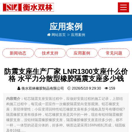
应用案例
网站首页
应用案例
新闻动态
技术支持
应用案例
常见问题
防震支座生产厂家 LNR1300支座什么价
格 水平力分散型橡胶隔震支座多少钱
衡水双林橡胶制品有限公司
2026/5/10 9:29:30
159
内容简介：
铅芯隔震支座安装过程中，应做好安装过程的施工记录，上部结
构施工过程中，每完成一层应作一次橡胶隔震竖向变形观测。铅芯橡胶支
座；剪切弹塑性；小应变滞回特性铅芯橡胶支座有多少规格及型号有哪些呢?
隔震橡胶支座有很多种，铅芯橡胶支座是其中的一种，现在有铅锌隔震橡胶
橡胶支座，没铅锌隔震橡胶橡胶支座，隔震橡胶橡胶支座直径多少的，都不
一样，一体型的还是分体的，好多种。钢质边梁采用16MN精轧而成，锚固板
及Φ16锚......