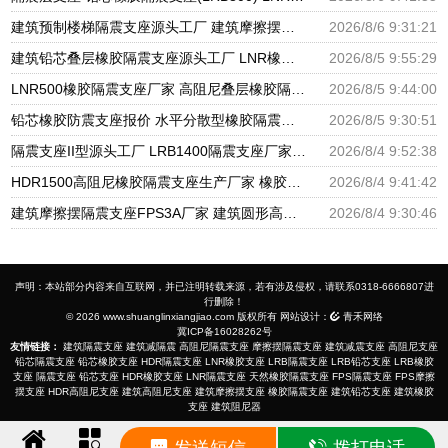
建筑预制楼梯隔震支座源头工厂 建筑摩擦摆式隔震支座源头工厂 隔震高阻尼橡胶支座生产厂家
2026/8/6 9:31:21
建筑铅芯叠层橡胶隔震支座源头工厂 LNR橡胶隔震支座D800生产厂家 LRB铅芯支座企业
2026/8/5 9:55:29
LNR500橡胶隔震支座厂家 高阻尼叠层橡胶隔震支座厂家 建设橡胶隔震支座多少钱
2026/8/5 9:44:00
铅芯橡胶防震支座报价 水平分散型橡胶隔震支座什么价格 建筑隔震支座LNRY源头工厂
2026/8/5 9:30:51
隔震支座II型源头工厂 LRB1400隔震支座厂家电话 建筑高阻尼支座什么价格
2026/8/4 9:52:38
HDR1500高阻尼橡胶隔震支座生产厂家 橡胶隔震减震支座源头工厂 建筑橡胶隔震支座减震生产厂家
2026/8/4 9:41:42
建筑摩擦摆隔震支座FPS3A厂家 建筑圆形高阻尼隔震支座厂家 LNR500天然橡胶隔震支座多少钱
2026/8/4 9:30:46
声明：本站部分内容来自互联网，并已注明转载来源，若有涉及侵权，请联系0318-6666807进
行删除！
© 2026 www.shuanglinxiangjiao.com 版权所有 网站设计：
青禾网络
冀ICP备16028262号
友情链接：
建筑隔震支座
建筑减隔震
高阻尼隔震支座
摩擦摆隔震支座
建筑减震支座
高阻尼支座
铅芯隔震支座
铅芯橡胶支座
HDR隔震支座
LNR橡胶支座
LRB隔震支座
LRB铅芯支座
LRB橡胶
支座
隔震支座
铅芯支座
HDR橡胶支座
LNR隔震支座
天然橡胶隔震支座
FPS隔震支座
FPS摩擦
摆支座
HDR高阻尼支座
建筑高阻尼支座
建筑摩擦摆支座
橡胶隔震支座
建筑铅芯支座
建筑橡胶
支座
建筑阻尼器