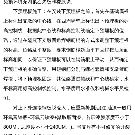
免损坏填充四氟乙烯板和橡胶块。
下预埋板施工：在安装下预埋板之前，首先在基础底板
上标识出支墩的中心线，在四周墙壁上标识出下预埋板的标
高控制线，根据此中心线和标高控制线确定下预埋板的位
臵，通过在隔震下支墩四角焊钢筋棍的方式来调整下预埋板
的标高、位臵及平整度，要求钢筋棍断面平齐且焊接后顶面
标高相同，以保证下预埋板可以在钢筋棍上平动，从而确定
下预埋板的准确位臵。用短钢筋分别与螺栓套筒和支墩箍筋
焊接，将下预埋板固定。其位臵通过轴线和中心线确定，水
平标高用标高控制线控制。水平度用水准仪和机械水平尺检
测。
对上下外连接铜板脱濠入，应重新补剧油(注:油漆一般用
环氧富锌底+环氧云铁漆+聚胺脂面漆。各层漆膜厚度不小于
80UM，总厚度不小于240UM。)。当支座有不可修复的开裂