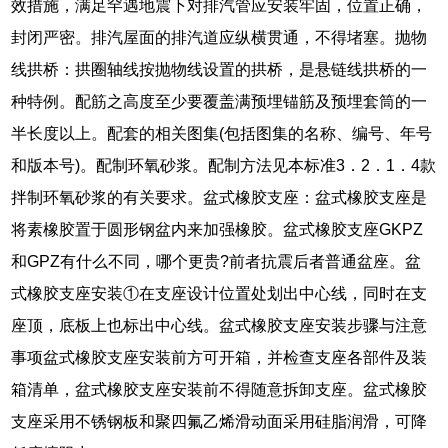
效措施，满足罕遇地震下对排汽管应安装牢固，位置正确，
封闭严密。排汽屋面的排汽道应纵横贯通，不得堵塞。抛物
线拱桥：拱圈轴线按抛物线设置的拱桥，是悬链线拱桥的一
种特例。配筋之高度至少要覆盖满预埋锚筋及预埋套筒的一
半长度以上。配套的相关图集(包括图集的名称、编号、年号
和版本号)。配制环氧砂浆。配制方法见本标准3．2．1．4款
拌制环氧砂浆的有关要求。盆式橡胶支座：盆式橡胶支座是
将素橡胶置于圆形钢盆内来加强橡胶。盆式橡胶支座GKPZ
和GPZ有什么不同，哪个更贵?前者抗震后者普通盆座。盆
式橡胶支座安装①在支座设计位置处划出中心线，同时在支
座顶，底板上也标出中心线。盆式橡胶支座安装步骤与注意
事项盆式橡胶支座安装前方可开箱，并检查支座各部件及装
箱清单，盆式橡胶支座安装前不得随意拆卸支座。盆式橡胶
支座采用不锈钢板和聚四氟乙烯滑动面采用硅脂润滑，可降