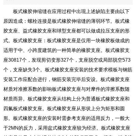
板式橡胶伸缩缝在应用过程中出现上述缺陷主要由以下
原因造成：螺栓连接是板式橡胶伸缩缝的薄弱环节。板式橡
胶支座、益式橡胶支座和球型支座都可以做成拉压支座的形
式。板式橡胶支座：板式橡胶支座是仅用一块橡胶板做成的
适用于中、小跨度建筑的一种简单的橡胶支座。板式橡胶支
座30817个，发现剪切变形327个，支座脱空或局部脱空573
个，支座缺失3个。板式橡胶支座安装的技术要求模板与钢筋
安装工作应配合进行，钢筋安装完毕后安设。板式橡胶支座
材质对准擦系数的影响板式橡胶支座与对摩件的滓擦系数随
材质而异。板式橡胶支座从结构上分为普通板式橡胶支座和
四氟板式橡胶支座。板式橡胶支座从形状上分为矩形和圆
形。板式橡胶支座的安装时需参考支座的适用反力，一般大
于2MN的反力，采用盆式橡胶支座较为经济。板式橡胶支座