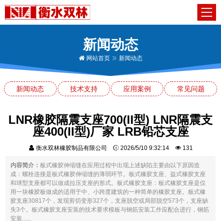
新闻动态
网站首页
新闻动态
新闻动态
技术支持
应用案例
常见问题
LNR橡胶隔震支座700(II型) LNR隔震支
座400(II型)厂家 LRB铅芯支座
衡水双林橡胶制品有限公司
2026/5/10 9:32:14
131
内容简介：
板式橡胶伸缩缝在应用过程中出现上述缺陷主要由以下原因造
成：螺栓连接是板式橡胶伸缩缝的薄弱环节。板式橡胶支座、益式橡胶支座
和球型支座都可以做成拉压支座的形式。板式橡胶支座：板式橡胶支座是仅
用一块橡胶板做成的适用于中、小跨度建筑的一种简单的橡胶支座。板式橡
胶支座30817个，发现剪切变形327个，支座脱空或局部脱空573个，支座缺
失3个。板式橡胶支座安装的技术要求模板与钢筋安装工作应配合进行，钢筋
安装......