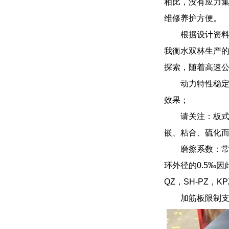
相比，没有应力
维修养护方便。
根据设计资料
我衡水双林生产的
探索，随着高速
动力特性稳
效果；
请关注：板式
嵌、粘合、硫化
磨擦系数：常
环外径的0.5‰因此
QZ，SH-PZ，K
加筋板限制支