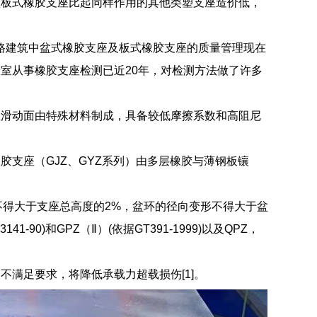
型板式橡胶支座比起同样作用的其他类塑支座造价低，
公路建筑中盆式橡胶支座及板式橡胶支座的质量管理现在
室从事橡胶支座检测已近20年，对检测方法做了许多
且滑动面由特殊材料制成，具备较低摩擦系数和高阻尼
支座（GJZ、GYZ系列）由多层橡胶与薄钢板镶
规定不得大于支座总高度的2%，盆环的径向变形不得大于盆
90)和GPZ（Ⅱ）(依据GT391-1999)以及QPZ，
满足要求，将降低承载力超载损伤[1]。