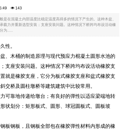
:35:49
143
般是在混凝土内部温度比稳定温度高得多的情况下产生的。这种木盆、
承载力并重新选型安装；支座安装问题。这种情况下桥跨均布设活动橡
....
耐久性。
木盆、木桶的制造原理与现代预应力棍凝土圆形水池的
装；支座安装问题。这种情况下桥跨均布设活动橡胶支
装置就是橡胶支座，它分为板式橡胶支座和盆式橡胶支
、斜交桥及圆柱墩桥等建筑建筑中比较常用。
压力可靠地传递给墩台；有良好的弹性以适应梁端地转
按形状划分：矩形板式、圆形、球冠圆板式、圆板坡
劲钢板钢板，且钢板全部包在橡胶弹性材料内形成的橡