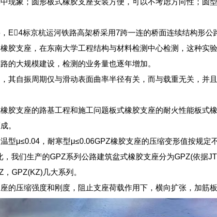
集中现象；圆形板式橡胶支座安装方便，可以不考虑方向性；圆
，E4标京杭运河铁路高架桥采用7跨一连的桥面连续结构形
橡胶支座，在东南大学工程结构与材料检测中心检测，这种实验
公路的大规模建设，检测的业务量也逐年增加。
定，其自振周期仅与滑动表面曲率半径有关，而与载重无关，并
橡胶支座的路基工程和施工问题板式橡胶支座的耐火性能板式橡胶
而成。
温型μ≤0.04，耐寒型μ≤0.06GPZ橡胶支座的压缩变形值按
，我们生产的GPZ系列公路建筑盆式橡胶支座分为GPZ(依据JT3141-
PZ，GPZ(KZ)几大系列。
座的压缩强度和刚度，阻止支座荷载作用下，横向扩张，加筋板不