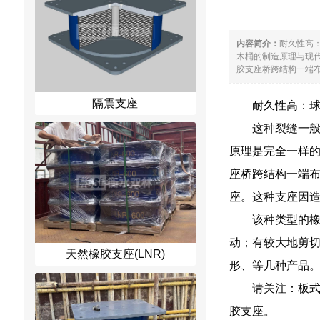
内容简介：
耐久性高
木桶的制造原理与现
胶支座桥跨结构一端布
隔震支座
耐久性高：
这种裂缝一
原理是完全一样
座桥跨结构一端
座。这种支座因
该种类型的
动；有较大地剪
天然橡胶支座(LNR)
形、等几种产品
请关注：板
胶支座。