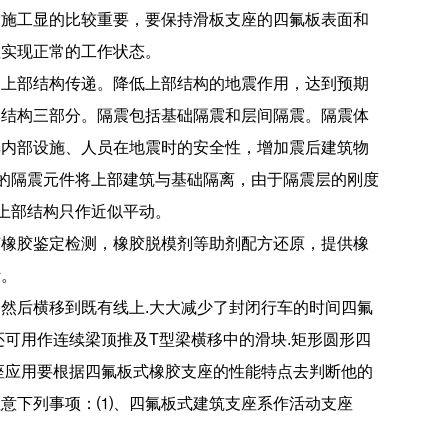
的施工显的比较重要，要保持滑板支座的四氟板表面和
座实现正常的工作状态。
向上部结构传递。降低上部结构的地震作用，达到预期
部结构三部分。隔震包括基础隔震和层间隔震。隔震体
其内部设施、人员在地震时的安全性，增加震后建筑物
”的隔震元件将上部建筑与基础隔离，由于隔震层的刚度
上部结构只作近似平动。
苯橡胶鉴定检测，橡胶脱模剂等助剂配方还原，提供橡
断。
然后横移到既有线上.大大减少了封闭行车的时间四氟
可用作连续梁顶推及T型梁横移中的滑块.矩形圆形四
座应用要根据四氟板式橡胶支座的性能特点去判断他的
注意下列事项：⑴、四氟板式建筑支座系作活动支座