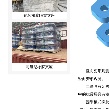
铅芯橡胶隔震支座
高阻尼橡胶支座
竖向变形观
竖向变形观测。
二是具有足够
中的抗震层具有
圆型板式橡