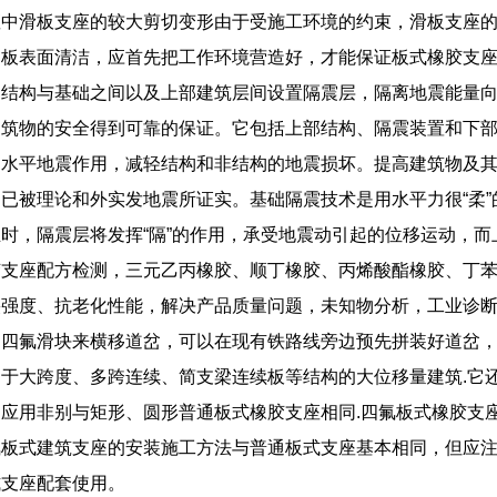
座中滑板支座的较大剪切变形由于受施工环境的约束，滑板支座
钢板表面清洁，应首先把工作环境营造好，才能保证板式橡胶支
部结构与基础之间以及上部建筑层间设置隔震层，隔离地震能量
建筑物的安全得到可靠的保证。它包括上部结构、隔震装置和下
的水平地震作用，减轻结构和非结构的地震损坏。提高建筑物及
已被理论和外实发地震所证实。基础隔震技术是用水平力很“柔
时，隔震层将发挥“隔”的作用，承受地震动引起的位移运动，而
胶支座配方检测，三元乙丙橡胶、顺丁橡胶、丙烯酸酯橡胶、丁
裂强度、抗老化性能，解决产品质量问题，未知物分析，工业诊
四氟滑块来横移道岔，可以在现有铁路线旁边预先拼装好道岔，
于大跨度、多跨连续、简支梁连续板等结构的大位移量建筑.它还
应用非别与矩形、圆形普通板式橡胶支座相同.四氟板式橡胶支
氟板式建筑支座的安装施工方法与普通板式支座基本相同，但应
式支座配套使用。