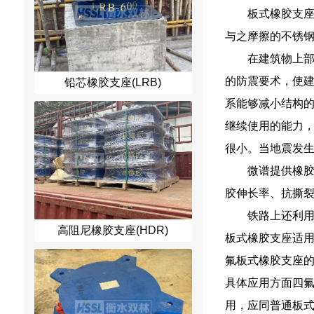
板式橡胶支
与之摩擦的不锈
在建筑物上
的防震要术，使
铅芯橡胶支座(LRB)
系能够减小结构
继续使用的能力，
很小。当地震发生
微谱提供橡
胶伸长率、抗撕
铁路上还利用
高阻尼橡胶支座(HDR)
板式橡胶支座适用
氟板式橡胶支座的
具体应用方面四
用，应同普通板